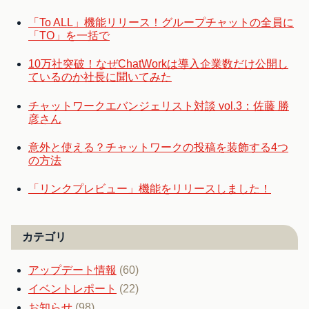
「To ALL」機能リリース！グループチャットの全員に
「TO」を一括で
10万社突破！なぜChatWorkは導入企業数だけ公開し
ているのか社長に聞いてみた
チャットワークエバンジェリスト対談 vol.3：佐藤 勝
彦さん
意外と使える？チャットワークの投稿を装飾する4つ
の方法
「リンクプレビュー」機能をリリースしました！
カテゴリ
アップデート情報
(60)
イベントレポート
(22)
お知らせ
(98)